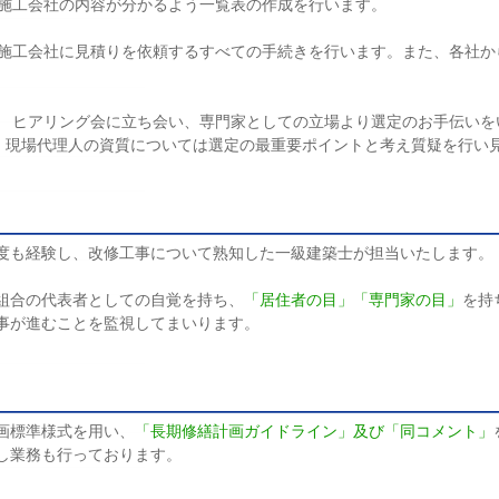
工会社の内容が分かるよう一覧表の作成を行います。
工会社に見積りを依頼するすべての手続きを行います。また、各社か
ヒアリング会に立ち会い、専門家としての立場より選定のお手伝いを
については選定の最重要ポイントと考え質疑を行い見抜
度も経験し、改修工事について熟知した一級建築士が担当いたします。
組合の代表者としての自覚を持ち、
「居住者の目」「専門家の目」
を持
事が進むことを監視してまいります。
画標準様式を用い、
「長期修繕計画ガイドライン」及び「同コメント」
し業務も行っております。