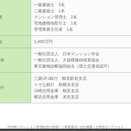
一級建築士 3名
二級建築士 1名
者
マンション管理士 2名
宅地建物地取引士 1名
管理業務主任者 1名
金
1,400万円
一般社団法人 日本マンション学会
団体
一般社団法人 大規模修繕積算協会
東京建物診断協同組合（国土交通省認可）
三菱UFJ銀行 鶴見駅前支店
りそな銀行 新横浜支店
銀行
川崎信用金庫 鶴見支店
横浜信用金庫 末吉支店
|
|
|
|
|
HOME
マンション管理組合の皆様へ
事業案内
会社概要
お問合せ
アクセス