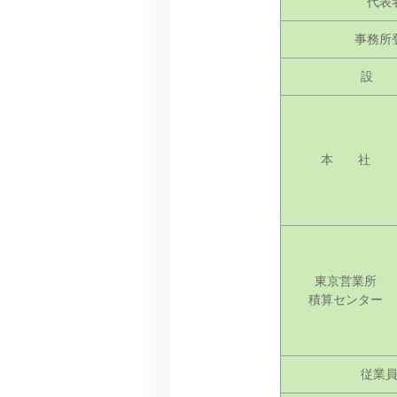
代表
事務所
設 
本 社
東京営業所
積算センター
従業