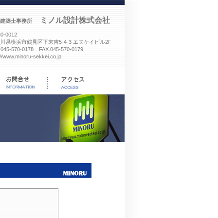
ミノル設計株式会社
建築士事務所
0-0012
川県横浜市鶴見区下末吉5-4-3 エヌケイビル2F
.045-570-0178 FAX.045-570-0179
://www.minoru-sekkei.co.jp