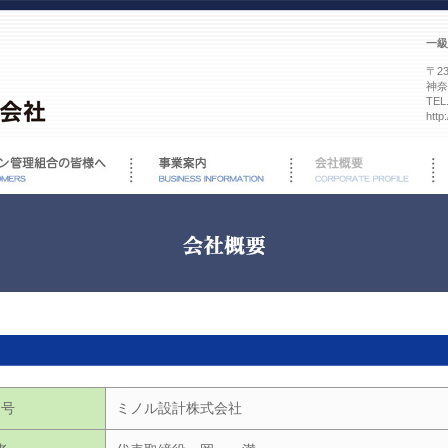
一級
〒23
神奈
TEL
http
号
ミノル設計株式会社